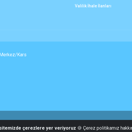
Valilik İhale İlanları
, Merkez/Kars
Tüm Hakları Saklıdır | Bilgi İşlem Müdürlüğü | Kars Belediyesi
 sitemizde çerezlere yer veriyoruz
🍪 Çerez politikamız hakkı