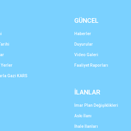
GÜNCEL
i
Haberler
arihi
Duyurular
lar
Video Galeri
 Yerler
Faaliyet Raporları
arla Gazi KARS
İLANLAR
İmar Plan Değişiklikleri
Askı İlanı
İhale İlanları