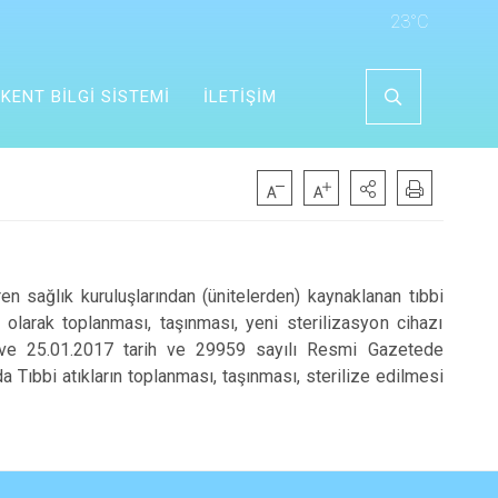
23°C
KENT BİLGİ SİSTEMİ
İLETİŞİM
teren sağlık kuruluşlarından (ünitelerden) kaynaklanan tıbbi
ı olarak toplanması, taşınması,
yeni sterilizasyon cihazı
raf ve 25.01.2017 tarih ve 29959 sayılı Resmi Gazetede
 Tıbbi atıkların toplanması, taşınması, sterilize edilmesi