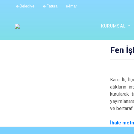
e-Belediye
e-Fatura
e-İmar
KURUMSAL
Fen İş
Kars İli, İ
atıkların 
kurularak
t
yayımlanara
ve bertaraf 
İhale metni