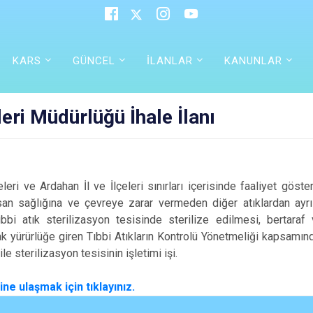
KARS
GÜNCEL
İLANLAR
KANUNLAR
leri Müdürlüğü İhale İlanı
lçeleri ve Ardahan İl ve İlçeleri sınırları içerisinde faaliyet gös
insan sağlığına ve çevreye zarar vermeden diğer atıklardan ayr
ıbbi atık sterilizasyon tesisinde sterilize edilmesi, berta
k yürürlüğe giren Tıbbi Atıkların Kontrolü Yönetmeliği kapsamında
ile sterilizasyon tesisinin işletimi işi.
ne ulaşmak için tıklayınız.