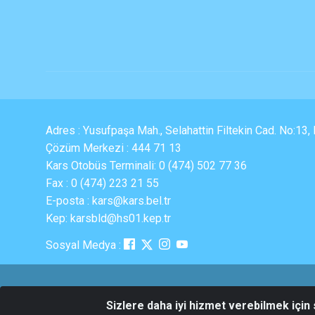
Adres : Yusufpaşa Mah., Selahattin Filtekin Cad. No:13
Çözüm Merkezi : 444 71 13
Kars Otobüs Terminali: 0 (474) 502 77 36
Fax : 0 (474) 223 21 55
E-posta : kars@kars.bel.tr
Kep: karsbld@hs01.kep.tr
Sosyal Medya :
Sizlere daha iyi hizmet verebilmek için