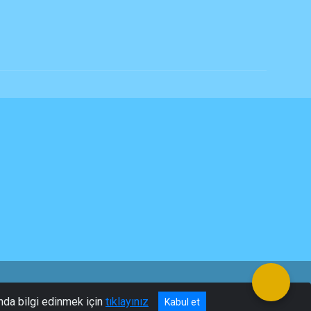
nda bilgi edinmek için
tıklayınız
Kabul et