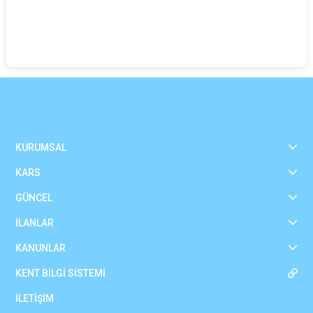
KURUMSAL
KARS
GÜNCEL
İLANLAR
KANUNLAR
KENT BİLGİ SİSTEMİ
İLETİŞİM