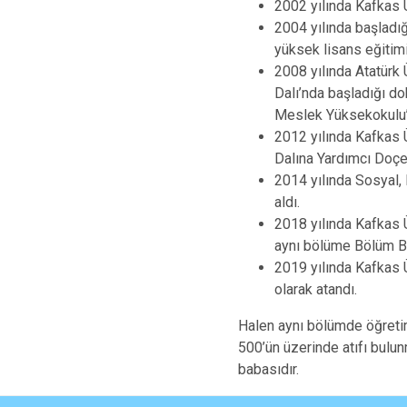
2002 yılında Kafkas 
2004 yılında başladı
yüksek lisans eğitim
2008 yılında Atatürk 
Dalı’nda başladığı do
Meslek Yüksekokulu’n
2012 yılında Kafkas Ü
Dalına Yardımcı Doçe
2014 yılında Sosyal, 
aldı.
2018 yılında Kafkas Ü
aynı bölüme Bölüm Ba
2019 yılında Kafkas Ü
olarak atandı.
Halen aynı bölümde öğretim 
500’ün üzerinde atıfı bulu
babasıdır.