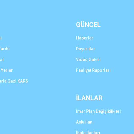
GÜNCEL
i
Haberler
arihi
Duyurular
lar
Video Galeri
 Yerler
Faaliyet Raporları
arla Gazi KARS
İLANLAR
İmar Plan Değişiklikleri
Askı İlanı
İhale İlanları