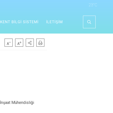
23°C
KENT BİLGİ SİSTEMİ
İLETİŞİM
 İnşaat Mühendisliği