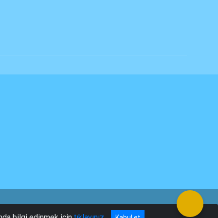
nda bilgi edinmek için
tıklayınız
Kabul et