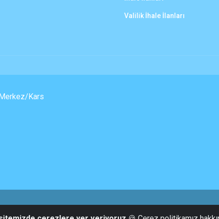
Valilik İhale İlanları
, Merkez/Kars
Tüm Hakları Saklıdır | Bilgi İşlem Müdürlüğü | Kars Belediyesi
 sitemizde çerezlere yer veriyoruz
🍪 Çerez politikamız hakkı