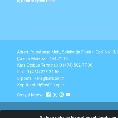
İç Kontrol Eylem Planı
Adres : Yusufpaşa Mah., Selahattin Filtekin Cad. No:13
Çözüm Merkezi : 444 71 13
Kars Otobüs Terminali: 0 (474) 502 77 36
Fax : 0 (474) 223 21 55
E-posta : kars@kars.bel.tr
Kep: karsbld@hs01.kep.tr
Sosyal Medya :
Sizlere daha iyi hizmet verebilmek için