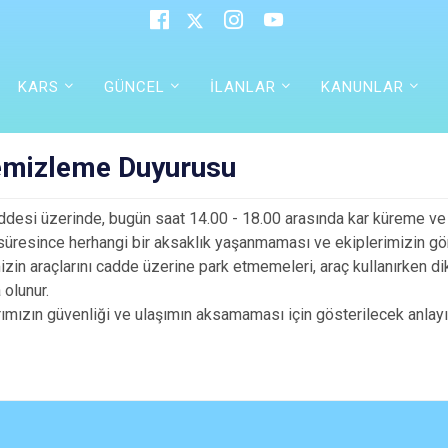
KARS
GÜNCEL
İLANLAR
KANUNLAR
emizleme Duyurusu
desi üzerinde, bugün saat 14.00 - 18.00 arasında kar küreme ve te
süresince herhangi bir aksaklık yaşanmaması ve ekiplerimizin göre
zin araçlarını cadde üzerine park etmemeleri, araç kullanırken dikk
 olunur.
ımızın güvenliği ve ulaşımın aksamaması için gösterilecek anlayı