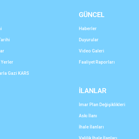
GÜNCEL
i
Haberler
arihi
Duyurular
lar
Video Galeri
 Yerler
Faaliyet Raporları
arla Gazi KARS
İLANLAR
İmar Plan Değişiklikleri
Askı İlanı
İhale İlanları
Valilik İhale İlanları