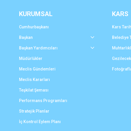
KURUMSAL
KARS
Cumhurbaşkanı
Kars Tarih
Başkan
Belediye T
Başkan Yardımcıları
Muhtarlık
Müdürlükler
Gezilecek
Meclis Gündemleri
Fotoğrafl
Meclis Kararları
Teşkilat Şeması
Performans Programları
Stratejik Planlar
İç Kontrol Eylem Planı