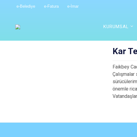
e-Belediye
e-Fatura
e-İmar
KURUMSAL
Kar T
Faikbey Cad
Çalışmalar 
sürücülerimi
önemle rica
Vatandaşlar