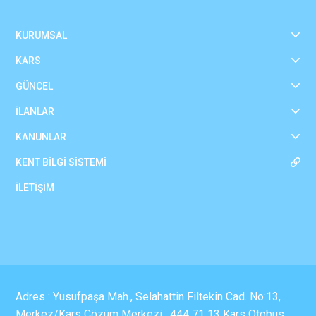
KURUMSAL
KARS
GÜNCEL
İLANLAR
KANUNLAR
KENT BİLGİ SİSTEMİ
İLETİŞİM
Adres : Yusufpaşa Mah., Selahattin Filtekin Cad. No:13,
Merkez/Kars Çözüm Merkezi : 444 71 13 Kars Otobüs