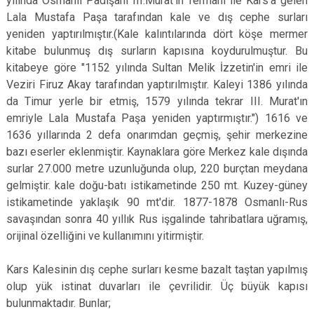
yılında Osmanlı Padişahı III.Murat'ın fermanı ile Kars'a gelen
Lala Mustafa Paşa tarafından kale ve dış cephe surları
yeniden yaptırılmıştır.(Kale kalıntılarında dört köşe mermer
kitabe bulunmuş dış surların kapısına koydurulmuştur. Bu
kitabeye göre "1152 yılında Sultan Melik İzzetin'in emri ile
Veziri Firuz Akay tarafından yaptırılmıştır. Kaleyi 1386 yılında
da Timur yerle bir etmiş, 1579 yılında tekrar III. Murat'ın
emriyle Lala Mustafa Paşa yeniden yaptırmıştır.") 1616 ve
1636 yıllarında 2 defa onarımdan geçmiş, şehir merkezine
bazı eserler eklenmiştir. Kaynaklara göre Merkez kale dışında
surlar 27.000 metre uzunluğunda olup, 220 burçtan meydana
gelmiştir. kale doğu-batı istikametinde 250 mt. Kuzey-güney
istikametinde yaklaşık 90 mt'dir. 1877-1878 Osmanlı-Rus
savaşından sonra 40 yıllık Rus işgalinde tahribatlara uğramış,
orijinal özelliğini ve kullanımını yitirmiştir.
Kars Kalesinin dış cephe surları kesme bazalt taştan yapılmış
olup yük istinat duvarları ile çevrilidir. Üç büyük kapısı
bulunmaktadır. Bunlar;