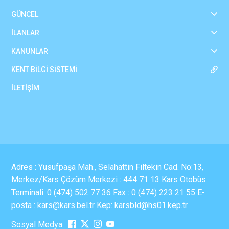
GÜNCEL
İLANLAR
KANUNLAR
KENT BİLGİ SİSTEMİ
İLETİŞİM
Adres : Yusufpaşa Mah., Selahattin Filtekin Cad. No:13,
Merkez/Kars Çözüm Merkezi : 444 71 13 Kars Otobüs
Terminali: 0 (474) 502 77 36 Fax : 0 (474) 223 21 55 E-
posta : kars@kars.bel.tr Kep: karsbld@hs01.kep.tr
Sosyal Medya :