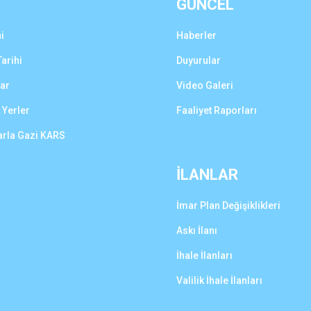
GÜNCEL
i
Haberler
arihi
Duyurular
lar
Video Galeri
 Yerler
Faaliyet Raporları
arla Gazi KARS
İLANLAR
İmar Plan Değişiklikleri
Askı İlanı
İhale İlanları
Valilik İhale İlanları