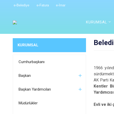
e-Belediye
e-Fatura
e-İmar
KURUMSAL
Beled
KURUMSAL
Cumhurbaşkanı
1966 yılınd
sürdürmekt
Başkan
AK Parti K
Kentler Bir
Başkan Yardımcıları
Yardımcısı
Müdürlükler
Evli ve iki