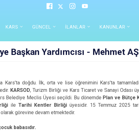
KARS
GÜNCEL
İLANLAR
KANUNLAR
iye Başkan Yardımcısı - Mehmet A
a Kars’ta doğdu. İlk, orta ve lise öğrenimini Kars’ta tamamladı. 
edir.
KARSOD
, Turizm Birliği ve Kars Ticaret ve Sanayi Odası ü
ars Belediye Meclis Üyesi seçildi. Bu dönemde
Plan ve Bütçe 
liği
ile
Tarihi Kentler Birliği
üyesidir. 15 Temmuz 2025 tarih
olarak görevine devam etmektedir.
 çocuk babasıdır.