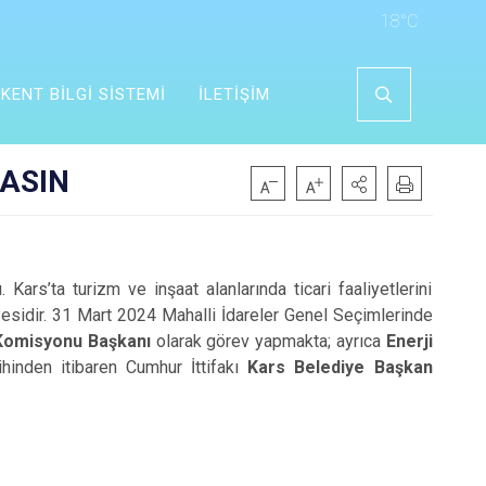
18°C
KENT BİLGİ SİSTEMİ
İLETİŞİM
ŞASIN
Kars’ta turizm ve inşaat alanlarında ticari faaliyetlerini
yesidir. 31 Mart 2024 Mahalli İdareler Genel Seçimlerinde
Komisyonu Başkanı
olarak görev yapmakta; ayrıca
Enerji
inden itibaren Cumhur İttifakı
Kars Belediye Başkan