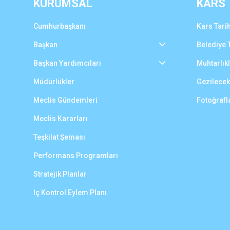
KURUMSAL
KARS
Cumhurbaşkanı
Kars Tarih
Başkan
Belediye T
Başkan Yardımcıları
Muhtarlık
Müdürlükler
Gezilecek
Meclis Gündemleri
Fotoğrafl
Meclis Kararları
Teşkilat Şeması
Performans Programları
Stratejik Planlar
İç Kontrol Eylem Planı