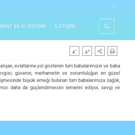
°C
KENT BİLGİ SİSTEMİ
İLETİŞİM
çalışan, evlatlarına yol gösteren tüm babalarımızın ve baba
sevgisi; güvenin, merhametin ve sorumluluğun en güzel
yetişmesinde büyük emeği bulunan tüm babalarımıza sağlık,
ımızı daha da güçlendirmesini temenni ediyor, sevgi ve