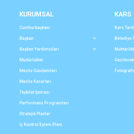
KURUMSAL
KARS
Cumhurbaşkanı
Kars Tarih
Başkan
Belediye T
Başkan Yardımcıları
Muhtarlık
Müdürlükler
Gezilecek
Meclis Gündemleri
Fotoğrafl
Meclis Kararları
Teşkilat Şeması
Performans Programları
Stratejik Planlar
İç Kontrol Eylem Planı