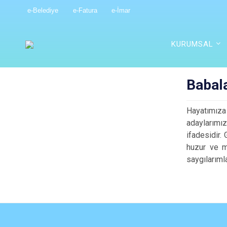
e-Belediye
e-Fatura
e-İmar
KURUMSAL
Babal
Hayatımıza 
adaylarımı
ifadesidir.
huzur ve m
saygılarıml