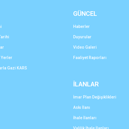
GÜNCEL
i
Haberler
arihi
Duyurular
lar
Video Galeri
 Yerler
Faaliyet Raporları
arla Gazi KARS
İLANLAR
İmar Plan Değişiklikleri
Askı İlanı
İhale İlanları
Valilik İhale İlanları